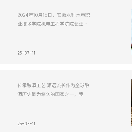
交流指导。探索校企合作新路径上
2024年10月15日，安徽水利水电职
午9时，周端明副校长一行抵达我
业技术学院机电工程学院院长汪永
司，长陆公司董事长兼总经理何晓
华、副院长余茂全、电气系主任金
明和博士李玉华一行莅临我司参观
考察，双方就人才培养、实训基地
25-07-11
建设、就业实习等议题进行了深入
探讨。01校企合作此次交流考察活
动在我司的热情接待下顺利进行。
传承酿酒工艺 源远流长作为全球酿
汪永华院长一行首先参观了合肥长
酒历史最为悠久的国家之一，我国
陆现代化工厂，详细了解了公司的
的酒文化与酿酒技艺源远流长，博
大精深。酒曲，作为酿酒的灵魂，
其重要性不言而喻。它不仅是糖化
25-07-11
与发酵的催化剂，更是赋予酒液独