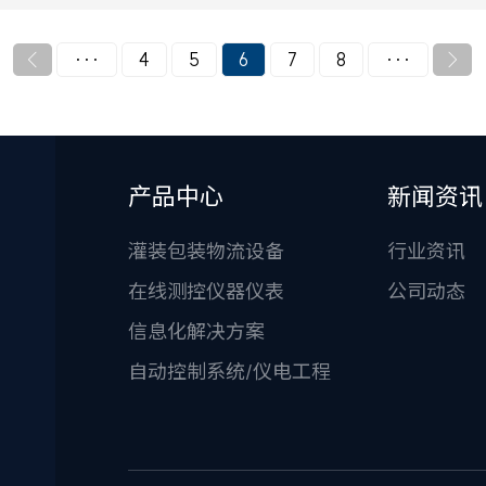
特风味与香气的魔术师。从糖化作
用到发酵过程，从风味物质的生成
···
4
5
6
7
8
···


到发酵效率的提升，酒曲以其独特
的微生物群落，编织着每一瓶好酒
产品中心
新闻资讯
灌装包装物流设备
行业资讯
在线测控仪器仪表
公司动态
信息化解决方案
自动控制系统/仪电工程