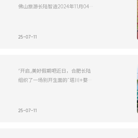
佛山旅游长陆智造2024年11月04日
企业，亮相此次大会。回顾与总
17:40广东#激情与梦想同在#珠海
长陆佛山之旅砥砺廿载 有你同行在
紧张繁忙的工作间隙，为了进一步
25-07-11
提升团队凝聚力，并庆祝公司成立
二十周年的辉煌时刻，珠海长陆精
心策划了为期三天的佛山之
「开启」美好假期吧近日，合肥长陆
组织了一场别开生面的“塔川+婺源
篁岭+景德镇”三日游活动。此次活
动不仅让员工们享受了自然美景和
人文风情，还促进了同事间的交流
25-07-11
与合作，为公司的企业文化建设注
入了新的活力。·11月快乐出游探索
自然之美，品味文化底蕴塔川——婺