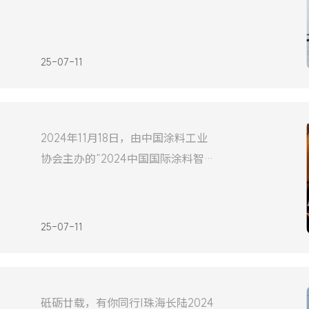
联合验收审核，正式启动产线试生
可
产。立邦汽车涂料生产基地，作为
立邦集团在中国的重要战略布局，
25-07-11
总投资额高达9.6亿元人民币，占地
面积近19.3万平方米。该基地严格
按照“智能制造工业4.0”理念进行设
2024年11月18日，由中国涂料工业
计和建设，旨在打造一个数字化、
协会主办的“2024中国国际涂料智
绿色、环保的现代化工厂。项
能制造产业链发展大会暨2024年中
国涂料工业协会涂料装备分会年会”
在重庆盛大开幕。此次大会汇聚了
25-07-11
涂料行业的众多精英和专家学者，
共同探讨涂料智能制造最新趋势与
发展路径，推动涂料行业高质量发
砥砺廿载，有你同行|珠海长陆2024
展。长陆作为智能制造领域的领军