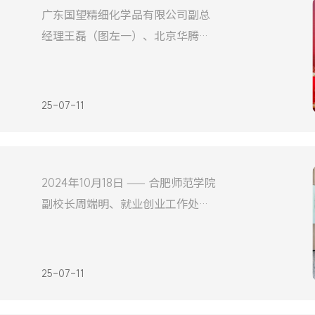
广东国望精细化学品有限公司副总
源篁岭——景德镇第一站202411.1塔
经理王磊（图左一）、北京华腾新
川村背倚高耸云端的黄
材料股份有限公司总经理杨钦华
（图左二）、长陆公司董事长兼总
经理何晓东（图左三）2024年10月
25-07-11
29日，华腾新材广东国望精细化学
品有限公司珠西生产基地在广东省
江门市珠西新材料集聚区盛大开
2024年10月18日 —— 合肥师范学院
业。长陆公司在此表示热烈祝贺，
副校长周端明、就业创业工作处处
并对双方未来的深度合作充满期
长李健，化学与制药工程学院党委
待。事
书记李红、电子与电气工程学院院
长张忠祥、教务处副处长王道平、
25-07-11
化学与制药工程学院化学工程与工
艺系主任王方阔一行莅临合肥长陆