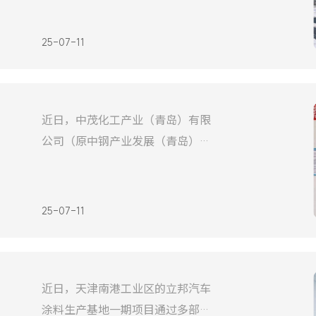
之滨·梦想之城——珠海，开展为期
3天的集中学习。此次训练营以“聚
25-07-11
力突破，蓄势赋能”为主题，旨在通
过一系列精心设计的培训课程，激
发销售团队的潜能，增强公司的市
近日，中茂化工产业（青岛）有限
场竞争力，促进团队协作与沟通，
公司（原中钢产业发展（青岛）有
为公司的持续发展注入强劲动
限公司）平度生产基地正式落成。
伴随着首批涂料的顺利下线，这座
现代化生产基地正式宣告投产，标
25-07-11
志着中茂化工在产能提升和市场拓
展中迈出了坚实的一步。据了解，
中茂化工平度生产基地坐落于青岛
近日，天津南港工业区的立邦汽车
市平度区，该基地占地350亩，总
涂料生产基地一期项目通过多部门
建筑面积14万㎡，总投资16亿元，