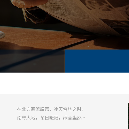
在北方寒流肆意，冰天雪地之时，
南粤大地，冬日暖阳，绿意盎然。
来自全国各地的销售精英齐聚南海