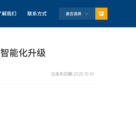

了解我们
联系方式
语言选择

公司简介
企业文化
生智能化升级
荣誉资质
可持续发展
发布日期:2025.10.10

合作伙伴