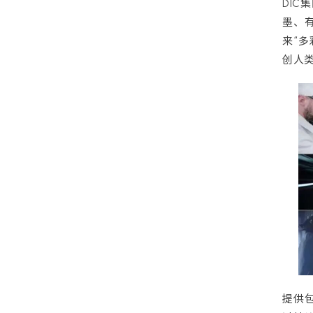
DI
墨、
来“
创人
提供