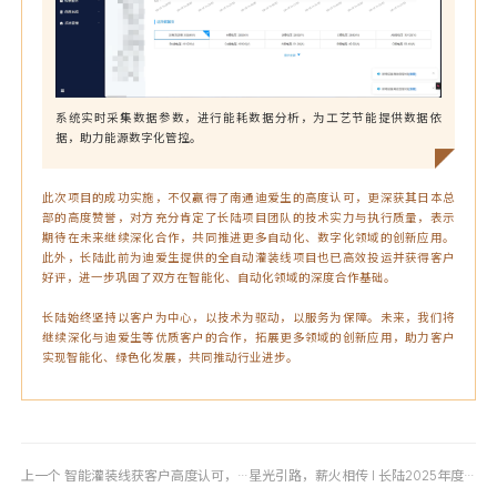
系统实时采集数据参数，进行能耗数据分析，为工艺节能提供数据依
据，助力能源数字化管控。
此次项目的成功实施，不仅赢得了南通迪爱生的高度认可，更深获其日本总
部的高度赞誉，对方充分肯定了长陆项目团队的技术实力与执行质量，表示
期待在未来继续深化合作，共同推进更多自动化、数字化领域的创新应用。
此外，长陆此前为迪爱生提供的全自动灌装线项目也已高效投运并获得客户
好评，进一步巩固了双方在智能化、自动化领域的深度合作基础。
长陆始终坚持以客户为中心，以技术为驱动，以服务为保障。未来，我们将
继续深化与迪爱生等优质客户的合作，拓展更多领域的创新应用，助力客户
实现智能化、绿色化发展，共同推动行业进步。
上一个
智能灌装线获客户高度认可，赋能南通迪爱生智能化升级
星光引路，薪火相传 | 长陆2025年度“优秀导师/讲师”表彰