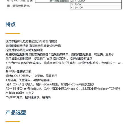
特点
适用于所有电阻应变式测力与称重传感器
高精度毫伏表功能:直接显示称重毫伏信号值
控制对象非线性自动调整功能
先进的模型控制算法能准确预测各个控制值的效果，提前调整控制量，响应快，超调小
采用增量式控制策略，使系统手/自动控制切换时，控制输出没有波动
可作为PWC网络的组成模块，构成强大的分布式失重秤、皮带秤配料系统，也可独立于PWC
使用
有体积计量模式功能
清晰的OLED显示，中文菜单，简单易用
4路隔离开关量输入，4路继电器输出
1路4-20mA信号输入，1路4~20mA输出，第2路4~20mA输出(选配)
RS-485 接口(支持Modbus)，CAN 接口(支持CANopen)，以太网(支持Modbus-TCP/IP)
所有端口功能可自定义
二级PID算法，控制速度快，精确高
产品选型