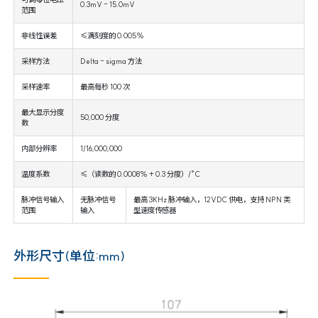
0.3mV - 15.0mV
范围
非线性误差
≤满刻度的 0.005%
采样方法
Delta - sigma 方法
采样速率
最高每秒 100 次
最大显示分度
50,000 分度
数
内部分辨率
1/16,000,000
温度系数
≤（读数的 0.0008% + 0.3 分度）/°C
脉冲信号输入
无脉冲信号
最高 3KHz 脉冲输入，12VDC 供电，支持 NPN 类
范围
输入
型速度传感器
外形尺寸(单位:mm)