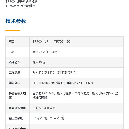
TR700-LF失重给料控制
TR700-BC皮带配料秤
技术参数
项目
TR700 - LF
TR700 - BC
电源
直流 24V (18 - 36V)
消耗功率
最大 10 瓦
工作温度
从 - 5°C 到 65°C（23°F 到 137°F）
输入阻抗
DC 500V 时，每个端子之间阻抗不小于 100MΩ
传感器输入电
直流电 10V±5%，最大可提供 250 毫安电流；最大可接 8 支 350 欧
压
标准传感器
信号输入范围
0.3mV - 30.0mV
输出灵敏度
0.15μV / 格 - 0.3mV / 格
可调零位电压