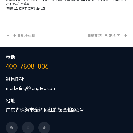
时还提高生产效率
防爆机型:防爆非防爆机型可选
上一个
自动检重机
自动开箱、封箱机
下一个
电话
400-7808-806
销售邮箱
marketing@longtec.com
地址
广东省珠海市金湾区红旗镇金粮路3号


