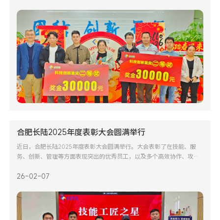
携手共进，共同谱写公司高质量发展新篇章。On January 30
合肥长陆2025年度表彰大会圆满举行
近日，合肥长陆2025年度表彰大会圆满举行。大会表彰了在技能、服
务、创新、管理等方面表现突出的优秀员工，以及多个高效协作、攻坚
克实的先进部门与项目团队。过去一年，每一位员工用汗水与智慧推动
26-02-07
公司前行；新的一年，全体长陆人将继续携手，以创新为动力，在高质
量发展的道路上并肩奋进，共创辉煌。Recently, Hefei LONG