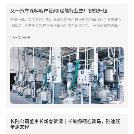
又一汽车涂料客户签约|赋能行业整厂智能升级
再签一单，实力认可近期，长陆公司与广东一知名汽车涂料企业签署合
作协议，这是继立邦等众多汽车涂料生产企业之后，长陆公司在汽车涂
料领域签约的又一家整厂智能制造解决方案客户，标志着长陆在汽车涂
26-05-08
料行业的解决方案成熟度与交付能力再获头部企业认可。汽车涂料生
产：既要颜值，又要“柔性”在汽车制造中，涂料远不止“上
长陆公司董事长新春贺词｜长策扬鞭迎骏马，陆途跃
步启宏程