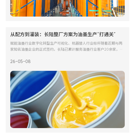
从配方到灌装：长陆整厂方案为油墨生产“打通关”
赋能油墨行业数字化转型生产可视化、机器替人行业标杆随着近期与两
家知名油墨企业的正式签约，长陆已累计服务油墨行业客户20余家，涵
盖洋紫荆（中山、桐乡）、新力油墨、东洋油墨（江门、天津）、
26-05-08
DIC（南通、东莞）、英可尔、永进工贸、杭华油墨、中亚油墨等众多
知名品牌，成为油墨工厂整厂智能化解决方案的行业标杆。「&nb