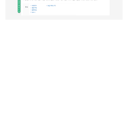
1
2
3
4
5
···


电话
400-7808-806
销售邮箱
marketing@longtec.com
地址
广东省珠海市金湾区红旗镇金粮路3号


