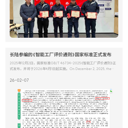
长陆参编的《智能工厂评价通则》国家标准正式发布
2025年12月2日，国家标准GB/T 46734-2025《智能工厂评价通则》正
式发布，并将于2026年4月1日起实施。On December 2, 2025, the
national standard GB/T 46734-2025 General principles for
26-02-07
evaluation of smart factory, jointly drafted with the participation of
LONGTEC, was officially released. The standard will c