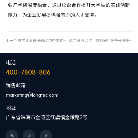
强产学研深度融合，通过校企合作提升大学生的实践创新
能力，为企业发展提供强有力的人才支撑。
上一个
世界计量日|长陆助力中国式现代化
高共识 强合作｜成都安可信与长陆签署战略合作协议
电话
400-7808-806
销售邮箱
marketing@longtec.com
地址
广东省珠海市金湾区红旗镇金粮路3号


