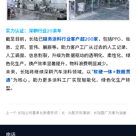
实力认证：深耕行业20余年
截至目前，长陆已
服务涂料行业客户超200家
，包括PPG、佐
敦、立邦、
宣伟
、展辰等。助力客户工厂从过去的人工记录、
人工调度、信息割裂，升级为数据驱动的透明化、柔性化、绿
色化生产，换产效率显著提升，物料浪费明显减少。
未来，长陆将继续深耕汽车涂料领域，以
“软硬一体+数据贯
通”
为核心，助力更多涂料工厂实现智能化、绿色化生产转
型。
上一个
长陆公司董事长新春贺词｜长策扬鞭迎骏马，陆途跃步启宏程
从配方到灌装：长陆整厂方案为油墨生产“打通关”
电话