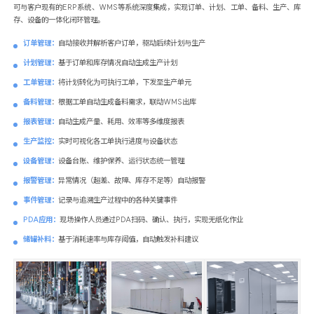
可与客户现有的ERP系统、
WMS
等系统深度集成，实现订单、计划、工单、备料、生产、库
存、设备的一体化闭环管理。
订单管理：
自动接收并解析客户订单，驱动后续计划与生产
计划管理：
基于订单和库存情况自动生成生产计划
工单管理：
将计划转化为可执行工单，下发至生产单元
备料管理
：根据工单自动生成备料需求，联动WMS出库
报表管理：
自动生成产量、耗用、效率等多维度报表
生产监控：
实时可视化各工单执行进度与设备状态
设备管理：
设备台账、维护保养、运行状态统一管理
报警管理：
异常情况（超差、故障、库存不足等）自动报警
事件管理：
记录与追溯生产过程中的各种关键事件
PDA
应用：
现场操作人员通过PDA扫码、确认、执行，实现无纸化作业
储罐补料：
基于消耗速率与库存阈值，自动触发补料建议