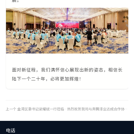
展。
面对新征程，我们满怀信心展现出新的姿态，相信长
陆下一个二十年，必将更加辉煌！
上一个
金湾区委书记梁耀斌一行莅临我司调研指导
热烈祝贺我司与奔腾漆业达成合作协议
下
电话