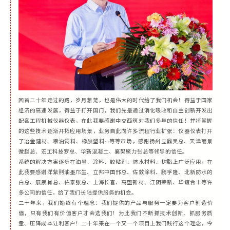
回首二十年走过的路，岁月葱茏，也是伟大的时代给了我们机会！得益于国家
经济的高速发展，得益于打开国门，我们先是通过消化吸收和自主创新开发出
配套工程机械仪器仪表，在此我要感谢中交西筑对我们多年的信任！并将掌握
的这些技术逐渐开拓应用场景，业务自此向许多流程行业扩张：仪器仪表打开
了冶金建材、粮油饲料、橡胶塑料…等等市场，感谢扬州立鼎吴总、天津丽景
微赵总、宏工科技罗总、华新混凝土、襄樊聚力张总等领导的信任。
系统的解决方案逐步在油墨、涂料、胶粘剂、防水材料、树脂上广泛应用，在
此我要感谢洋紫荆油墨邝生、立邦中国邢总、佐敦涂料、鹏孚隆、北新防水的
白总、展辰肖总、佑泰张总、上海长喜、高盟新材、江阴荣新、华谊合丰等许
多公司的信任，给了我们长陆提供服务的机会。
二十年来，我们始终有个理念：我们提供的产品与服务一定要为客户创造价
值，只有我们有价值客户才会选我们！为此我们不断抓技术创新、抓服务质
量、压降成本让利客户！二十年来在一个又一个项目上我们践行这个理念，今