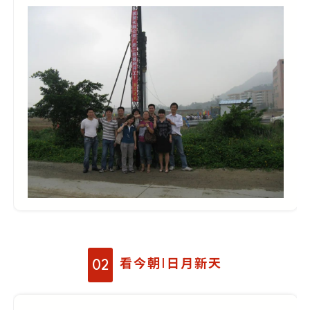
看今朝|日月新天
02