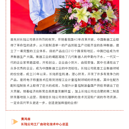
首先对长陆公司表示热烈的祝贺，伴随着我国40年改革开放，中国衡器工业取
得了革命性的进步，从只能制造单一的产品到能生产功能齐全的各种衡器，建
立了一套完整的工业体系，目前产品出口210个国家和地区，中国已经成为世
界衡器生产大国。衡器工业的崛起凝结了几代衡器人的辛勤与汗水，一代又一
代的企业家筚路蓝缕，开拓创业，企业由小到大、由弱变强，其中也涌现出了
众多优秀的企业，成为中国衡器工业的中流砥柱。长陆公司就是工业衡器领域
的佼佼者，成立20年以来，长陆抓住机遇，潜心研发，开发了许多有竞争力的
产品，是将电子称重技术应用到流程工业计量控制领域的领先者。其中在配方
配料控制技术上取得了巨大的成就，为提升计量控制装备国产供给率做出了巨
大贡献。随着经济向新常态高质量发展转型 ，加上长陆公司在合肥的第二制造
研发基地投入运营，我相信长陆公司依托雄厚的技术沉淀和广阔的市场资源，
一定会百尺竿头更进一步，创造更加辉煌的业绩！
黄鸿霖
长陆公司工厂自动化技术中心总监